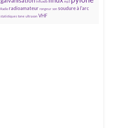
galvanisation
Influxdb
mp3
radioamateur
soudure à l'arc
Radio
rongeur
son
VHF
statistiques
tone
ultrason