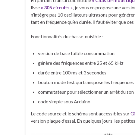
En partant d’un circuit intitulé
« Chasse-moustiqu
livre
« 305 circuits »
, je vous en propose une versi
n’intègre pas 10 oscillateurs ultrasons pour génére
tant en fréquence qu’en durée. Il faut éviter que ce
Fonctionnalités du chasse-nuisible :
version de base faible consommation
génère des fréquences entre 25 et 65 kHz
durée entre 100 ms et 3 secondes
bouton mode test qui transpose les fréquences e
commutateur pour sélectionner un arrêt du son
code simple sous Arduino
Le code source et le schéma sont accessibles sur
G
version plaque d’essai. En quelques jours, les petites