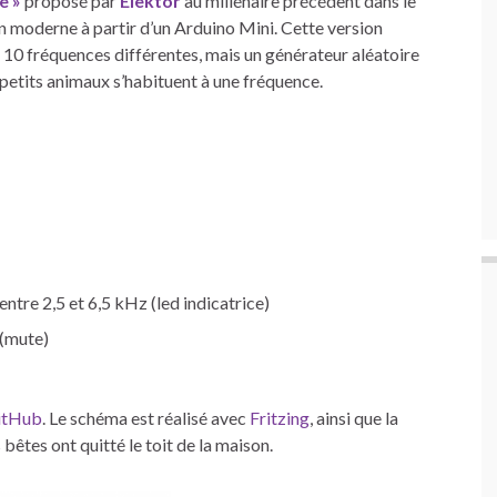
e »
proposé par
Elektor
au millénaire précédent dans le
on moderne à partir d’un Arduino Mini. Cette version
r 10 fréquences différentes, mais un générateur aléatoire
s petits animaux s’habituent à une fréquence.
ntre 2,5 et 6,5 kHz (led indicatrice)
 (mute)
itHub
. Le schéma est réalisé avec
Fritzing
, ainsi que la
 bêtes ont quitté le toit de la maison.