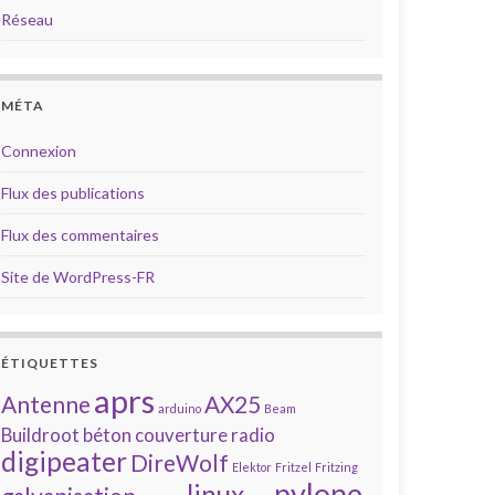
Réseau
MÉTA
Connexion
Flux des publications
Flux des commentaires
Site de WordPress-FR
ÉTIQUETTES
aprs
Antenne
AX25
arduino
Beam
Buildroot
béton
couverture radio
digipeater
DireWolf
Elektor
Fritzel
Fritzing
pylone
linux